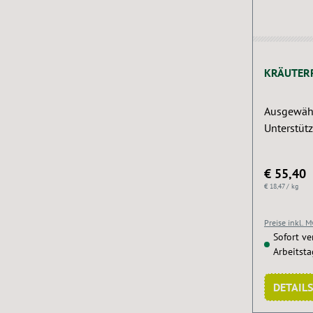
Durchschn
KRÄUTER
Ausgewähl
Unterstüt
€ 55,40
€ 18,47 / kg
Preise inkl. 
Sofort ver
Arbeitst
DETAILS