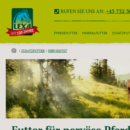
 Hauptinhalt springen
Zur Suche springen
Zur Hauptnavigation springen
RUFEN SIE UNS AN:
+43 732 3
PFERDEFUTTER
MINERALFUTTER
ZUSATZFUT
ZUSATZFUTTER
NERVOSITÄT
Futter für nervöse Pfer