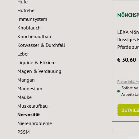
Hufe
Hufrehe
MÖNCHSPF
Immunsystem
Knoblauch
LEXA Mönch
Knochenaufbau
flüssiges 
Kotwasser & Durchfall
Pferde zu
Leber
Hormonsto
€ 30,60
allgemein
Liquide & Elixiere
Rezeptur 
Magen & Verdauung
Traubensi
Mangan
Preise inkl. 
Lavendel 
Sofort ver
Magnesium
Stuten wä
Arbeitst
Mauke
Pferde in
Muskelaufbau
Belastung
DETAILS
Form lässt
Nervosität
dosieren u
Nierenprobleme
verabreich
PSSM