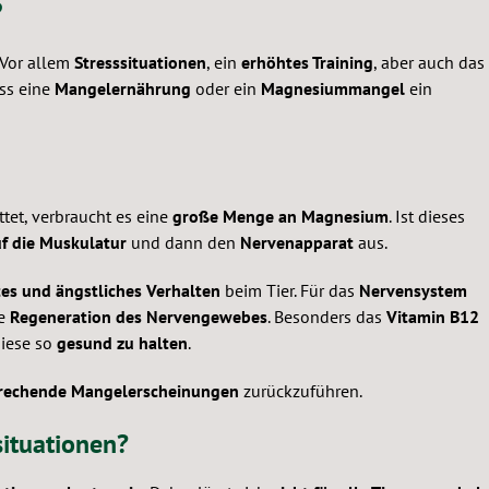
?
 Vor allem
Stresssituationen
, ein
erhöhtes Training
, aber auch das
ss eine
Mangelernährung
oder ein
Magnesiummangel
ein
tet, verbraucht es eine
große Menge an Magnesium
. Ist dieses
uf die Muskulatur
und dann den
Nervenapparat
aus.
tes und ängstliches Verhalten
beim Tier. Für das
Nervensystem
ie
Regeneration des Nervengewebes
. Besonders das
Vitamin B12
iese so
gesund zu halten
.
rechende Mangelerscheinungen
zurückzuführen.
situationen?