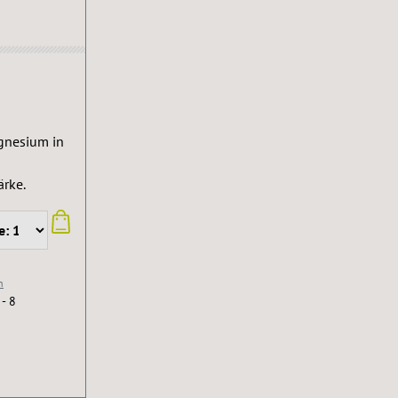
gnesium in
ärke.
n
 - 8