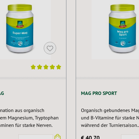
ittliche Bewertung von 5 von 5 Sternen
AG
MAG PRO SPORT
nation aus organisch
Organisch gebundenes Ma
em Magnesium, Tryptophan
und B-Vitamine für starke 
aminen für starke Nerven.
während der Turniersaison.
Dopingkonform.
€ 40,70