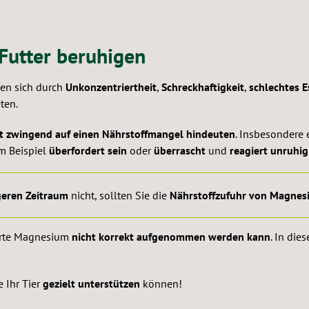
Futter beruhigen
en sich durch
Unkonzentriertheit
,
Schreckhaftigkeit
,
schlechtes E
ten.
t zwingend auf einen Nährstoffmangel hindeuten
. Insbesondere 
m Beispiel
überfordert sein
oder
überrascht
und
reagiert unruhig
geren Zeitraum
nicht, sollten Sie die
Nährstoffzufuhr von Magnes
ührte Magnesium
nicht korrekt aufgenommen werden kann
. In die
 Ihr Tier
gezielt unterstützen
können!