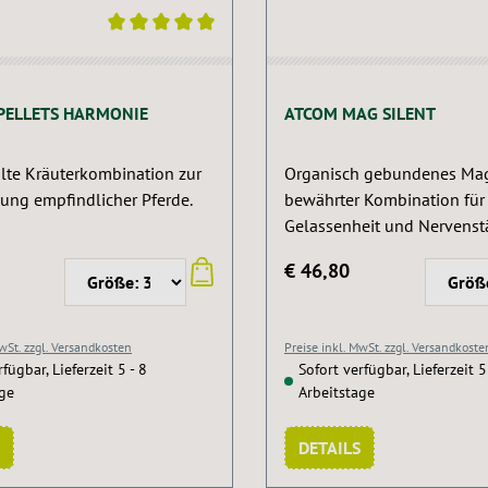
ittliche Bewertung von 5 von 5 Sternen
PELLETS HARMONIE
ATCOM MAG SILENT
te Kräuterkombination zur
Organisch gebundenes Ma
zung empfindlicher Pferde.
bewährter Kombination für
Gelassenheit und Nervenst
€ 46,80
MwSt. zzgl. Versandkosten
Preise inkl. MwSt. zzgl. Versandkoste
fügbar, Lieferzeit 5 - 8
Sofort verfügbar, Lieferzeit 5
age
Arbeitstage
DETAILS