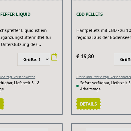
EFFER LIQUID
CBD PELLETS
spfeffer Liquid ist ein
Hanfpellets mit CBD - zu 1
Ergänzungsfuttermittel für
regional aus der Bodensee
r Unterstützung des
ffwechsels und des
€ 19,80
en Wohlbefindens. Die
mit Mönchspfeffer,
lberkerze, Hopfen und
MwSt. zzgl. Versandkosten
Preise inkl. MwSt. zzgl. Versandkoste
eignet sich besonders für
fügbar, Lieferzeit 5 - 8
Sofort verfügbar, Lieferzeit 5
hrend der Rosse oder für
age
Arbeitstage
 hormonellen
sphasen. Dank der flüssigen
DETAILS
 sich das Produkt einfach
nd über das tägliche Futter
en.