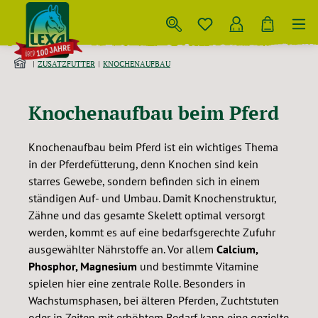
Zum Hauptinhalt springen
ZUSATZFUTTER
KNOCHENAUFBAU
Knochenaufbau beim Pferd
Knochenaufbau beim Pferd ist ein wichtiges Thema
in der Pferdefütterung, denn Knochen sind kein
starres Gewebe, sondern befinden sich in einem
ständigen Auf- und Umbau. Damit Knochenstruktur,
Zähne und das gesamte Skelett optimal versorgt
werden, kommt es auf eine bedarfsgerechte Zufuhr
ausgewählter Nährstoffe an. Vor allem
Calcium,
Phosphor, Magnesium
und bestimmte Vitamine
spielen hier eine zentrale Rolle. Besonders in
Wachstumsphasen, bei älteren Pferden, Zuchtstuten
oder in Zeiten mit erhöhtem Bedarf kann eine gezielte