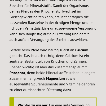
die Einlagerung im Knochen verantwortlich ist,
Speicher für Mineralstoffe. Damit der Organismus
wurde es ATCOM OSTEO PLUS ebenfalls zugesetzt.
deines Pferdes den Knochenstoffwechsel im
Vitamin K1 ist wichtig für die Herstellung des in den
Gleichgewicht halten kann, braucht er täglich die
knochenbildenden Zellen gebildeten Proteins
passenden Bausteine in der richtigen Menge und im
Osteocalcin. Dieses bewirkt eine
richtigen Verhältnis. Eine unausgewogene Versorgung
Calciumanreicherung in den Knochen. Hier setzen
kann sich langfristig auf die Fütterung und damit
wir im ATCOM OSTEO PLUS auf die natürlichen
auch auf die Versorgung des Skeletts auswirken.
Vitamin K1 Quellen Traubenkerne und Weizenkeime.
Besondere Eigenschaften von ATCOM OSTEO PLUS
Gerade beim Pferd wird häufig zuerst an
Calcium
Optimiert die Calciumversorgung, Kann die Knochen-
gedacht. Das ist auch richtig, denn Calcium ist ein
und Zahnstruktur positiv beeinflussen Enthält
zentraler Bestandteil von Knochen und Zähnen.
hochverfügbares Calcium und Vitamin D3 Angereichert
Ebenso wichtig ist aber das Zusammenspiel mit
mit Traubenkernen und Weizenkeimen als natürliche
Phosphor
, denn beide Mineralstoffe stehen in engem
Vitamin K-Quellen Ideal geeignet: Für Jungpferde zur
Zusammenhang. Auch
Magnesium
sowie
Optimierung der Calciumversorgung Für ältere Pferde,
ausgewählte Spurenelemente und Vitamine gehören
zur Verbesserung der Knochenstruktur Als
zu einer durchdachten Fütterung dazu.
abgestimmte Calciumversorgung für rekonvaleszente
Pferde nach Erkrankungen der knöchernen Strukturen
Wichtig zu wissen:
Für eine gute Versorgung