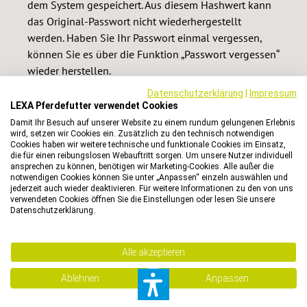
dem System gespeichert. Aus diesem Hashwert kann
das Original-Passwort nicht wiederhergestellt
werden. Haben Sie Ihr Passwort einmal vergessen,
können Sie es über die Funktion „Passwort vergessen“
wieder herstellen.
Datenschutzerklärung
|
Impressum
Wir speichern bei jedem Login bzw. Logout zusätzlich
LEXA Pferdefutter verwendet Cookies
zu den oben genannten noch folgende Daten:
Damit Ihr Besuch auf unserer Website zu einem rundum gelungenen Erlebnis
wird, setzen wir Cookies ein. Zusätzlich zu den technisch notwendigen
Cookies haben wir weitere technische und funktionale Cookies im Einsatz,
Datum und Uhrzeit des Login sowie des Logout
die für einen reibungslosen Webauftritt sorgen. Um unsere Nutzer individuell
ansprechen zu können, benötigen wir Marketing-Cookies. Alle außer die
notwendigen Cookies können Sie unter „Anpassen“ einzeln auswählen und
Die Verarbeitung Ihrer personenbezogenen Daten im
jederzeit auch wieder deaktivieren. Für weitere Informationen zu den von uns
verwendeten Cookies öffnen Sie die Einstellungen oder lesen Sie unsere
Rahmen der Registrierung und Nutzung Ihres
Datenschutzerklärung.
Kundenkontos erfolgt zum Zwecke der Ermöglichung
des von Ihnen gewünschten vereinfachten Logins in
unseren Onlineshop sowie der Nutzung der nur im
Alle akzeptieren
Rahmen des Kundenkontos möglichen Angebote (z.B.
Ablehnen
Anpassen
Nutzung der Merkliste, Sammeln und Einlösen von
Bonuspunkten, Einsehen der Bestellhistorie).