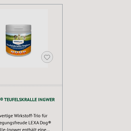
® TEUFELSKRALLE INGWER
rtige Wirkstoff-Trio für
egungsfreude LEXA Dog®
lle-Ingwer enthält eine