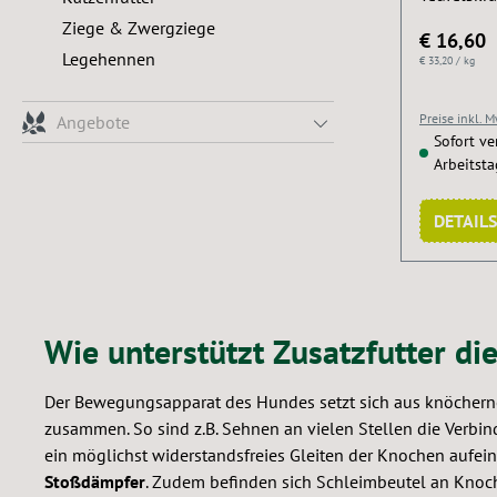
gezielte 
Ziege & Zwergziege
€ 16,60
Teufelskr
Legehennen
€ 33,20 / kg
Weidenrin
Naturstoff
Preise inkl. 
Angebote
den Bewe
Sofort ver
Besondere
Arbeitst
Teufelskra
Entzündu
DETAILS
schmerzst
verdauungsförder
Ingwer ist 
gezielten
Wie unterstützt Zusatzfutter d
Bewegungs
dauerhaft
an tragend
Der Bewegungsapparat des Hundes setzt sich aus knöcher
stimulier
zusammen. So sind z.B. Sehnen an vielen Stellen die Ver
ein möglichst widerstandsfreies Gleiten der Knochen aufei
Stoßdämpfer
. Zudem befinden sich Schleimbeutel an Knoc