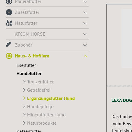
Mineralfutter
Zusatzfutter
Naturfutter
ATCOM HORSE
Zubehör
Haus- & Hoftiere
Eselfutter
Hundefutter
Trockenfutter
Getreidefrei
Ergänzungsfutter Hund
LEXA DOG
Hundepflege
Mineralfutter Hund
Das hochwe
Naturprodukte
mehr Bew
Teufelskra
Katzenfutter