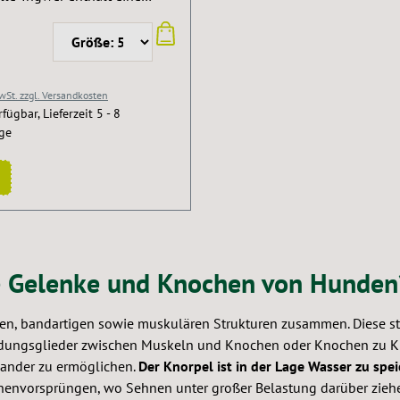
Kombination aus 50 %
alle, 30 % Ingwer und 5%
de. Diese altbewährten
e unterstützen zuverlässig
MwSt. zzgl. Versandkosten
gungsapparat des Hundes.
fügbar, Lieferzeit 5 - 8
 Eigenschaften von
age
lle - Ingwer:
ngshemmend und leicht
illend Appetitanregend und
nd Teufelskralle +
ideal geeignet: Zur
 Unterstützung des
ie Gelenke und Knochen von Hunden
apparates Als Kur oder zur
en Fütterung Hinweis: nicht
e Tiere verfüttern, kann eine
nen, bandartigen sowie muskulären Strukturen zusammen. Diese
ende Wirkung auf die
bindungsglieder zwischen Muskeln und Knochen oder Knochen zu K
Uterusmuskulatur haben
nander zu ermöglichen.
Der Knorpel ist in der Lage Wasser zu spei
henvorsprüngen, wo Sehnen unter großer Belastung darüber ziehe