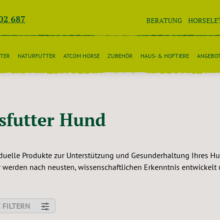
02 687
BERATUNG
HORSELE
TER
NATURFUTTER
ATCOM HORSE
ZUBEHÖR
HAUS- & HOFTIERE
ANGEBO
futter Hund
viduelle Produkte zur Unterstützung und Gesunderhaltung Ihres H
r werden nach neusten, wissenschaftlichen Erkenntnis entwickelt 
 FILTERN