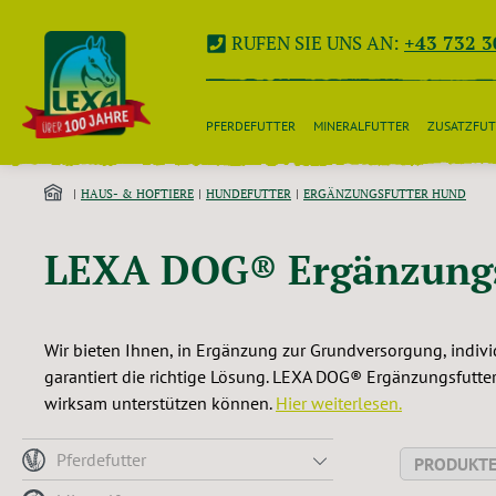
 Hauptinhalt springen
Zur Suche springen
Zur Hauptnavigation springen
RUFEN SIE UNS AN:
+43 732 3
PFERDEFUTTER
MINERALFUTTER
ZUSATZFUT
HAUS- & HOFTIERE
HUNDEFUTTER
ERGÄNZUNGSFUTTER HUND
LEXA DOG® Ergänzungs
Wir bieten Ihnen, in Ergänzung zur Grundversorgung, indi
garantiert die richtige Lösung. LEXA DOG® Ergänzungsfutte
wirksam unterstützen können.
Hier weiterlesen.
Pferdefutter
PRODUKTE