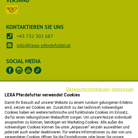
VERSAND
KONTAKTIEREN SIE UNS
+43 732 302 687
info@lexa-pferdefutter.at
SOCIAL MEDIA
UNTERNEHMEN
Datenschutzerklärung
|
Impressum
LEXA Pferdefutter verwendet Cookies
RECHTLICHES
Damit Ihr Besuch auf unserer Website zu einem rundum gelungenen Erlebnis
wird, setzen wir Cookies ein. Zusätzlich zu den technisch notwendigen
Cookies haben wir weitere technische und funktionale Cookies im Einsatz,
HÄNDLER
die für einen reibungslosen Webauftritt sorgen. Um unsere Nutzer individuell
ansprechen zu können, benötigen wir Marketing-Cookies. Alle außer die
notwendigen Cookies können Sie unter „Anpassen“ einzeln auswählen und
WIR HELFEN IHNEN
jederzeit auch wieder deaktivieren. Für weitere Informationen zu den von uns
verwendeten Cookies öffnen Sie die Einstellungen oder lesen Sie unsere