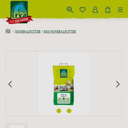
Zum Hauptinhalt springen
MINERALFUTTER
BIO-MINERALFUTTER
Bildergalerie überspringen