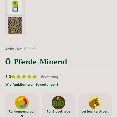
Artikel-Nr.:
165445
Ö-Pferde-Mineral
5,0
1 Bewertung
Durchschnittliche Bewertung von 5 von 5 Sternen
Wie funktionieren Bewertungen?
Rundumversorgun
Für Biobetriebe
bei leichter Arbeit
g