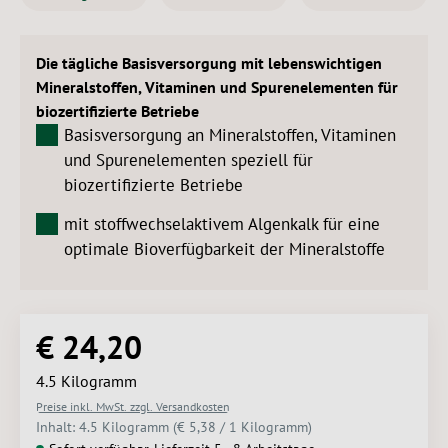
Die tägliche Basisversorgung mit lebenswichtigen
Mineralstoffen, Vitaminen und Spurenelementen für
biozertifizierte Betriebe
Basisversorgung an Mineralstoffen, Vitaminen
und Spurenelementen speziell für
biozertifizierte Betriebe
mit stoffwechselaktivem Algenkalk für eine
optimale Bioverfügbarkeit der Mineralstoffe
€ 24,20
Regulärer Preis:
4.5 Kilogramm
Preise inkl. MwSt. zzgl. Versandkosten
Inhalt:
4.5 Kilogramm
(€ 5,38 / 1 Kilogramm)