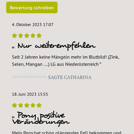
Bewertung schreiben
4. Oktober 2023 17:07
Nur weiterempfehlen
Bewertung mit 5 von 5 Sternen
Seit 2 Jahren keine Mängeln mehr im Blutbild! (Zink,
Selen, Mangan ....) LG aus Niederösterreich
SAGTE CATHARINA
18. Juni 2023 15:55
Pony positive
Bewertung mit 5 von 5 Sternen
Veränderungen
Mein Pony hat schön glänzendes Fell bekommen und