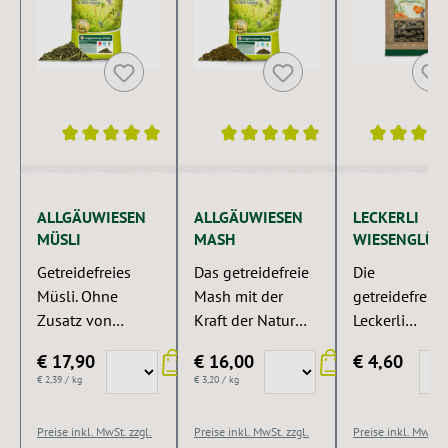
Durchschnittliche Bewertung von 5 von 5 Sternen
Durchschnittliche Bewertung von 5 v
Durchschnittl
ALLGÄUWIESEN
ALLGÄUWIESEN
LECKERLI
MÜSLI
MASH
WIESENGLÜC
GETREIDEFRE
Getreidefreies
Das getreidefreie
Die
Müsli. Ohne
Mash mit der
getreidefreien
Zusatz von
Kraft der Natur
Leckerli
Mineralstoffen,
aus dem Allgäu.
Wiesenglück 
€ 17,90
€ 16,00
€ 4,60
Vitaminen und
Zucker- und
Karotte - die
€ 2,39 / kg
€ 3,20 / kg
Spurenelementen
stärkearm.
gesunde
.
Melassefrei.
Belohnung!
Preise inkl. MwSt. zzgl.
Preise inkl. MwSt. zzgl.
Preise inkl. MwSt. 