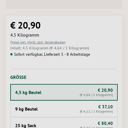
€ 20,90
Regulärer Preis:
4.5 Kilogramm
Preise inkl. MwSt. zzgl. Versandkosten
Inhalt:
4.5 Kilogramm
(€ 4,64 / 1 Kilogramm)
Sofort verfügbar, Lieferzeit 5 - 8 Arbeitstage
AUSWÄHLEN
GRÖSSE
€ 20,90
4,5 kg Beutel
(€ 4,64 / 1 Kilogramm)
€ 37,10
9 kg Beutel
(€ 4,12 / 1 Kilogramm)
€ 80,40
25 kg Sack
(€ 3,22 / 1 Kilogramm)