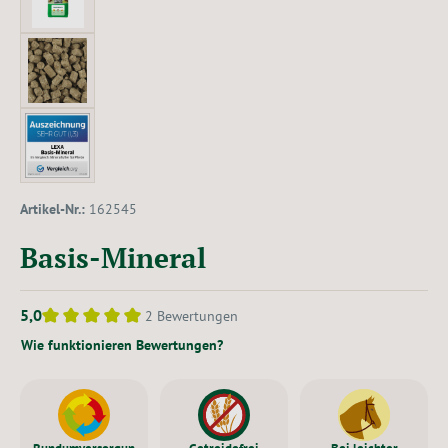
Artikel-Nr.:
162545
Basis-Mineral
5,0
2 Bewertungen
Durchschnittliche Bewertung von 5 von 5 Sternen
Wie funktionieren Bewertungen?