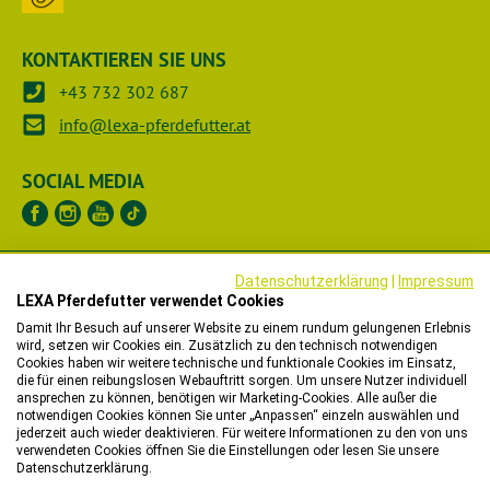
KONTAKTIEREN SIE UNS
+43 732 302 687
info@lexa-pferdefutter.at
SOCIAL MEDIA
UNTERNEHMEN
Datenschutzerklärung
|
Impressum
LEXA Pferdefutter verwendet Cookies
RECHTLICHES
Damit Ihr Besuch auf unserer Website zu einem rundum gelungenen Erlebnis
wird, setzen wir Cookies ein. Zusätzlich zu den technisch notwendigen
Cookies haben wir weitere technische und funktionale Cookies im Einsatz,
HÄNDLER
die für einen reibungslosen Webauftritt sorgen. Um unsere Nutzer individuell
ansprechen zu können, benötigen wir Marketing-Cookies. Alle außer die
notwendigen Cookies können Sie unter „Anpassen“ einzeln auswählen und
WIR HELFEN IHNEN
jederzeit auch wieder deaktivieren. Für weitere Informationen zu den von uns
verwendeten Cookies öffnen Sie die Einstellungen oder lesen Sie unsere
Datenschutzerklärung.
Bitte beachten Sie, dass wir in unserem Onlineshop nur